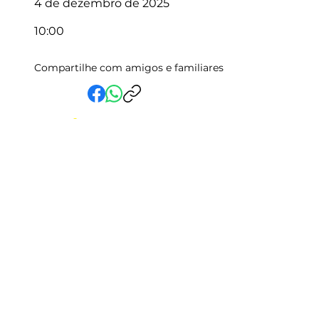
4 de dezembro de 2025
10:00
Compartilhe com amigos e familiares
Em Vida Assistencial LTDA
CNPJ:
15.019.153
/0001-58
Rua Randolfo Baião, 15 Centro
Manhuaçu - MG | CEP: 36900-019
Fale com a Gente
Relatório Igualdade Salarial