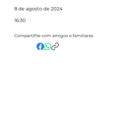
8 de agosto de 2024
16:30
Compartilhe com amigos e familiares
Em Vida Assistencial LTDA
CNPJ:
15.019.153
/0001-58
Rua Randolfo Baião, 15 Centro
Manhuaçu - MG | CEP: 36900-019
Fale com a Gente
Relatório Igualdade Salarial