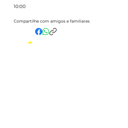
10:00
Compartilhe com amigos e familiares
Em Vida Assistencial LTDA
CNPJ:
15.019.153
/0001-58
Rua Randolfo Baião, 15 Centro
Manhuaçu - MG | CEP: 36900-019
Fale com a Gente
Relatório Igualdade Salarial
Central de Atendimento