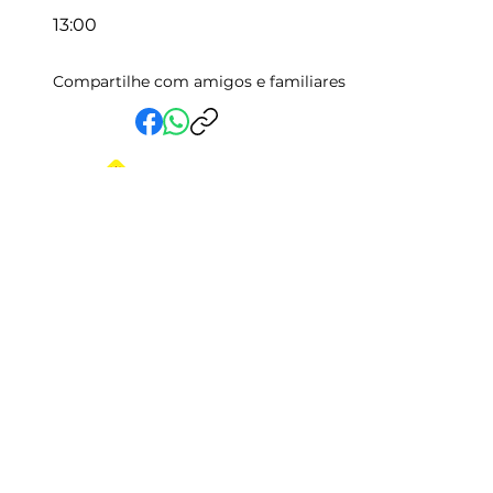
13:00
Compartilhe com amigos e familiares
Em Vida Assistencial LTDA
CNPJ:
15.019.153
/0001-58
Rua Randolfo Baião, 15 Centro
Manhuaçu - MG | CEP: 36900-019
Fale com a Gente
Relatório Igualdade Salarial
Central de Atendimento