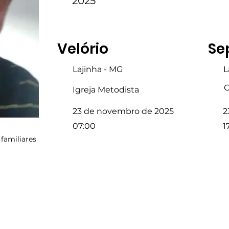
2025
Velório
Se
Lajinha - MG
L
C
Igreja Metodista
23 de novembro de 2025
2
07:00
1
familiares