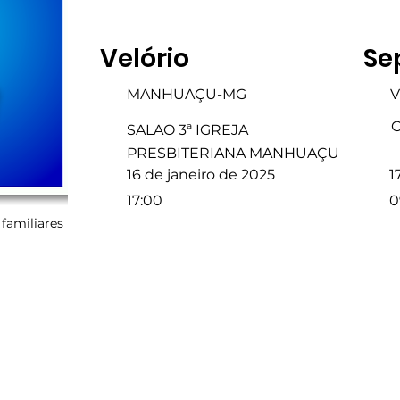
Velório
Se
MANHUAÇU-MG
V
C
SALAO 3ª IGREJA
PRESBITERIANA MANHUAÇU
16 de janeiro de 2025
1
17:00
0
familiares