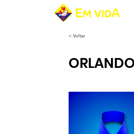
Pá
< Voltar
ORLANDO 