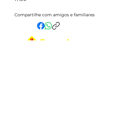
Compartilhe com amigos e familiares
Em Vida Assistencial LTDA
CNPJ:
15.019.153
/0001-58
Rua Randolfo Baião, 15 Centro
Manhuaçu - MG | CEP: 36900-019
Fale com a Gente
Relatório Igualdade Salarial
Central de Atendimento
33 3331-2336