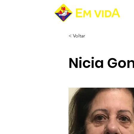
Pá
< Voltar
Nicia Go