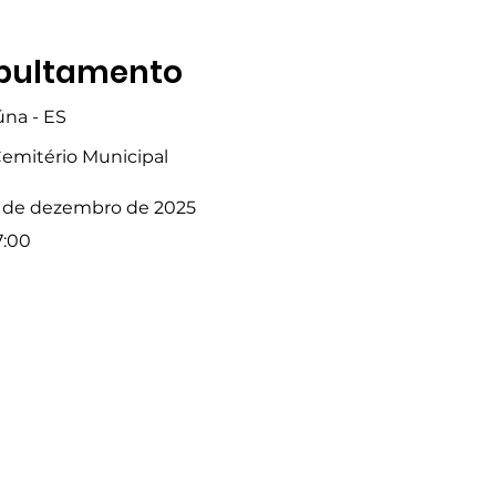
pultamento
úna - ES
emitério Municipal
 de dezembro de 2025
7:00
Fale com a Gente