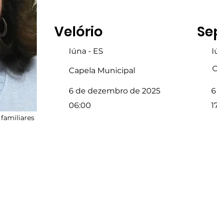
Velório
Se
Iúna - ES
I
C
Capela Municipal
6 de dezembro de 2025
6
06:00
1
familiares