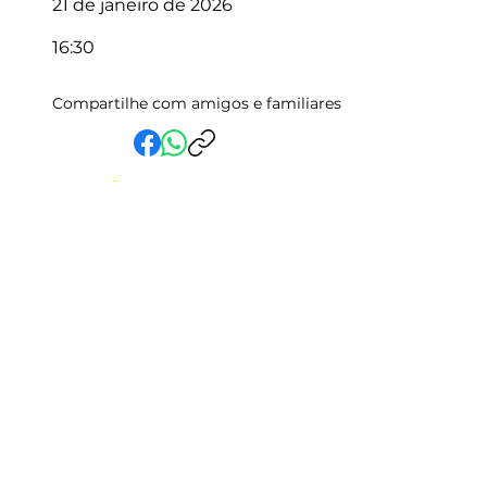
21 de janeiro de 2026
16:30
Compartilhe com amigos e familiares
Em Vida Assistencial LTDA
CNPJ:
15.019.153
/0001-58
Rua Randolfo Baião, 15 Centro
Manhuaçu - MG | CEP: 36900-019
Fale com a Gente
Relatório Igualdade Salarial