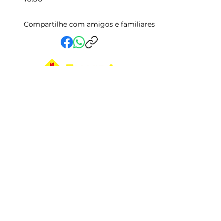
Compartilhe com amigos e familiares
Em Vida Assistencial LTDA
CNPJ:
15.019.153
/0001-58
Rua Randolfo Baião, 15 Centro
Manhuaçu - MG | CEP: 36900-019
Fale com a Gente
Relatório Igualdade Salarial
Central de Atendimento
33 3331-2336