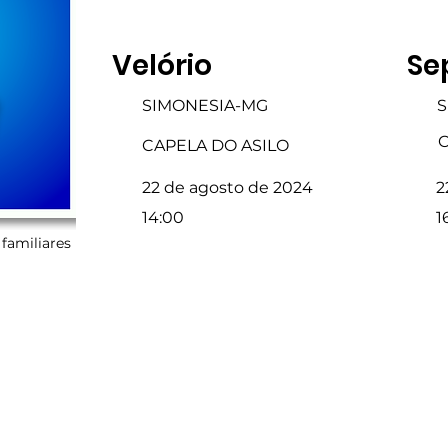
Velório
Se
SIMONESIA-MG
S
C
CAPELA DO ASILO
22 de agosto de 2024
2
14:00
1
familiares