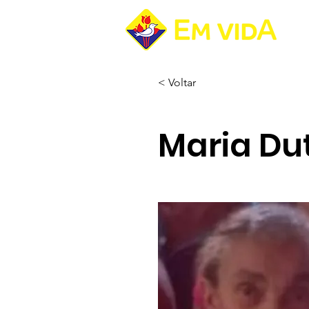
Pá
< Voltar
Maria Dut