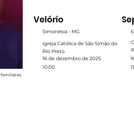
Velório
Se
Simonésia - MG
S
C
Igreja Católica de São Simão do
P
Rio Preto
16 de dezembro de 2025
1
10:00
1
familiares