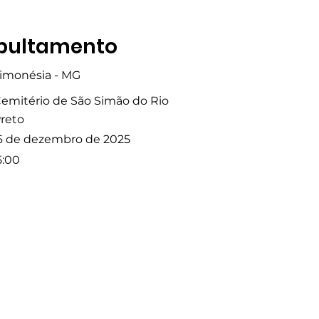
pultamento
imonésia - MG
emitério de São Simão do Rio
reto
6 de dezembro de 2025
5:00
Fale com a Gente