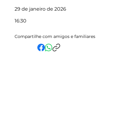
29 de janeiro de 2026
16:30
Compartilhe com amigos e familiares
Em Vida Assistencial LTDA
CNPJ:
15.019.153
/0001-58
Rua Randolfo Baião, 15 Centro
Manhuaçu - MG | CEP: 36900-019
Fale com a Gente
Relatório Igualdade Salarial