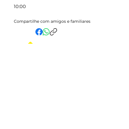
10:00
Compartilhe com amigos e familiares
Em Vida Assistencial LTDA
CNPJ:
15.019.153
/0001-58
Rua Randolfo Baião, 15 Centro
Manhuaçu - MG | CEP: 36900-019
Fale com a Gente
Relatório Igualdade Salarial
Central de Atendimento