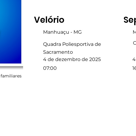
Velório
Se
Manhuaçu - MG
M
C
Quadra Poliesportiva de
Sacramento
4 de dezembro de 2025
4
07:00
1
familiares