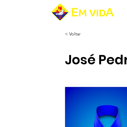
Pá
< Voltar
José Ped