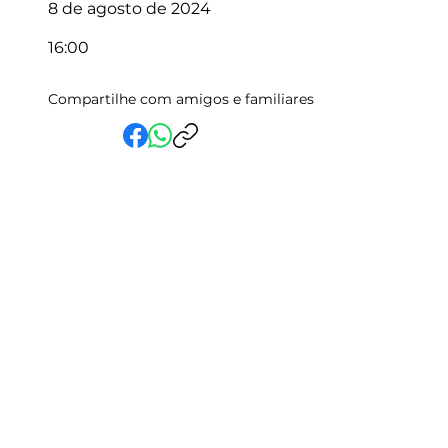
8 de agosto de 2024
16:00
Compartilhe com amigos e familiares
Em Vida Assistencial LTDA
CNPJ:
15.019.153
/0001-58
Rua Randolfo Baião, 15 Centro
Manhuaçu - MG | CEP: 36900-019
Fale com a Gente
Relatório Igualdade Salarial