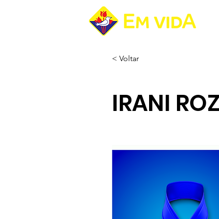
Pá
< Voltar
IRANI RO