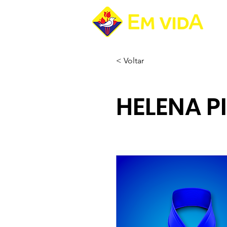
Pá
< Voltar
HELENA P