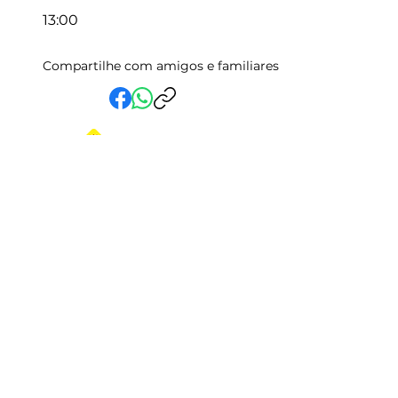
13:00
Compartilhe com amigos e familiares
Em Vida Assistencial LTDA
CNPJ:
15.019.153
/0001-58
Rua Randolfo Baião, 15 Centro
Manhuaçu - MG | CEP: 36900-019
Fale com a Gente
Relatório Igualdade Salarial
Central de Atendimento