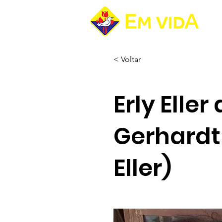
Pá
< Voltar
Erly Elle
Gerhardt 
Eller)