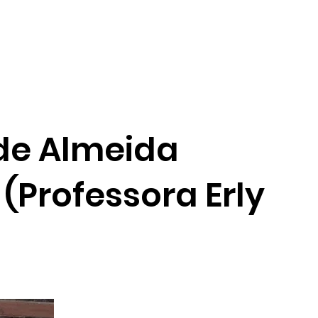
gina inicial
Obituario
r de Almeida
(Professora Erly