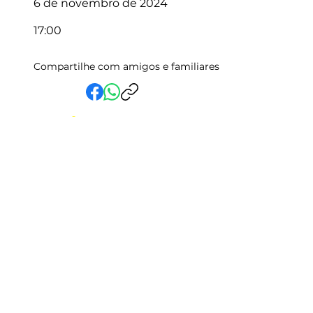
6 de novembro de 2024
17:00
Compartilhe com amigos e familiares
Em Vida Assistencial LTDA
CNPJ:
15.019.153
/0001-58
Rua Randolfo Baião, 15 Centro
Manhuaçu - MG | CEP: 36900-019
Fale com a Gente
Relatório Igualdade Salarial