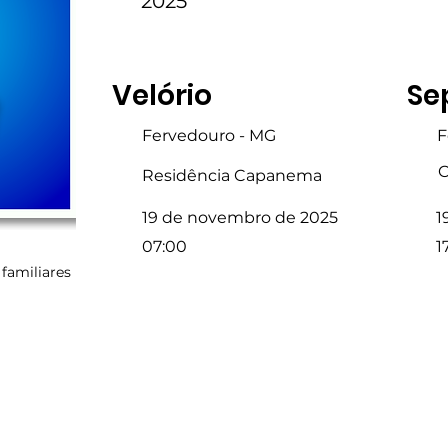
2025
Velório
Se
Fervedouro - MG
F
C
Residência Capanema
19 de novembro de 2025
1
07:00
1
familiares