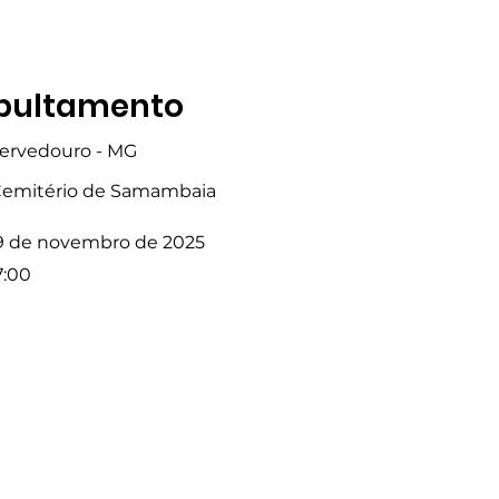
pultamento
ervedouro - MG
emitério de Samambaia
9 de novembro de 2025
7:00
Fale com a Gente