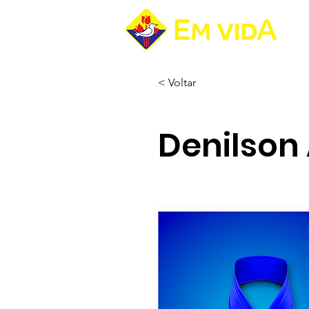
Pá
< Voltar
Denilson