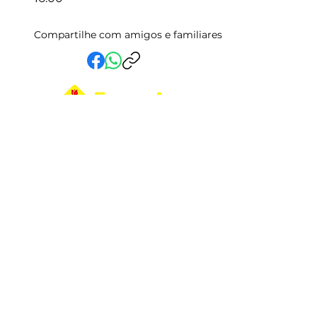
Compartilhe com amigos e familiares
Em Vida Assistencial LTDA
CNPJ:
15.019.153
/0001-58
Rua Randolfo Baião, 15 Centro
Manhuaçu - MG | CEP: 36900-019
Fale com a Gente
Relatório Igualdade Salarial
Central de Atendimento
33 3331-2336