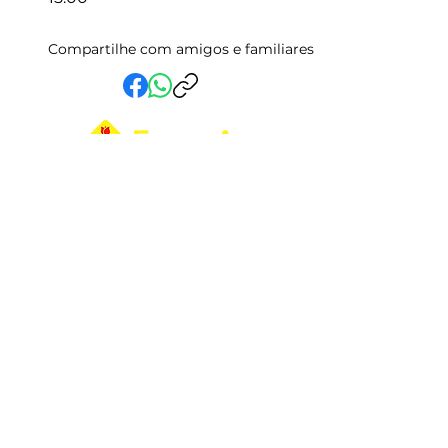
Compartilhe com amigos e familiares
Em Vida Assistencial LTDA
CNPJ:
15.019.153
/0001-58
Rua Randolfo Baião, 15 Centro
Manhuaçu - MG | CEP: 36900-019
Fale com a Gente
Relatório Igualdade Salarial
Central de Atendimento
33 3331-2336