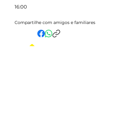
16:00
Compartilhe com amigos e familiares
Em Vida Assistencial LTDA
CNPJ:
15.019.153
/0001-58
Rua Randolfo Baião, 15 Centro
Manhuaçu - MG | CEP: 36900-019
Fale com a Gente
Relatório Igualdade Salarial
Central de Atendimento