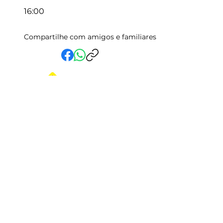
16:00
Compartilhe com amigos e familiares
Em Vida Assistencial LTDA
CNPJ:
15.019.153
/0001-58
Rua Randolfo Baião, 15 Centro
Manhuaçu - MG | CEP: 36900-019
Fale com a Gente
Relatório Igualdade Salarial
Central de Atendimento