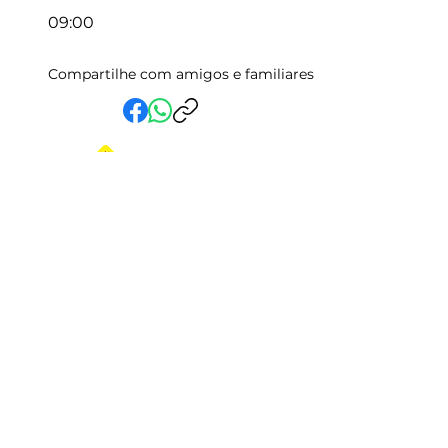
09:00
Compartilhe com amigos e familiares
Em Vida Assistencial LTDA
CNPJ:
15.019.153
/0001-58
Rua Randolfo Baião, 15 Centro
Manhuaçu - MG | CEP: 36900-019
Fale com a Gente
Relatório Igualdade Salarial
Central de Atendimento