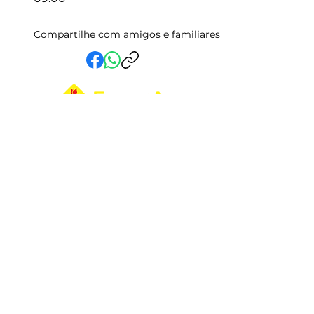
Compartilhe com amigos e familiares
Em Vida Assistencial LTDA
CNPJ:
15.019.153
/0001-58
Rua Randolfo Baião, 15 Centro
Manhuaçu - MG | CEP: 36900-019
Fale com a Gente
Relatório Igualdade Salarial
Central de Atendimento
33 3331-2336