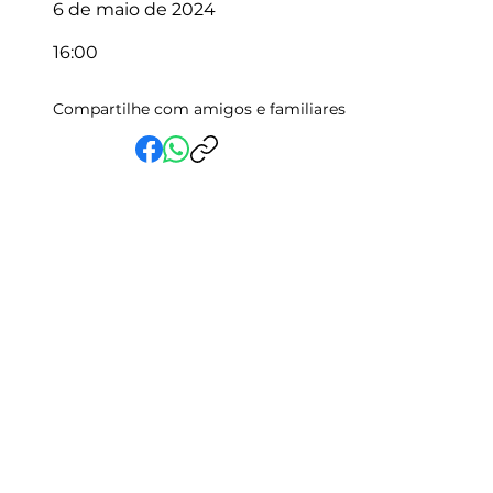
6 de maio de 2024
16:00
Compartilhe com amigos e familiares
Em Vida Assistencial LTDA
CNPJ:
15.019.153
/0001-58
Rua Randolfo Baião, 15 Centro
Manhuaçu - MG | CEP: 36900-019
Fale com a Gente
Relatório Igualdade Salarial